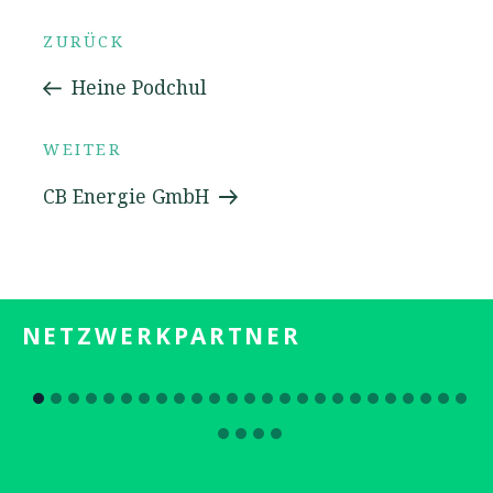
Beitrags-
Vorheriger
ZURÜCK
Beitrag
Heine Podchul
Navigation
Nächster
WEITER
Beitrag
CB Energie GmbH
NETZWERKPARTNER