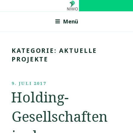
Zum
NIWO
Netzwerk f�r innovative Wirtschaftsentwicklung in
Inhalt
Ostfriesland
Menü
springen
KATEGORIE:
AKTUELLE
PROJEKTE
VERÖFFENTLICHT
9. JULI 2017
AM
Holding-
Gesellschaften