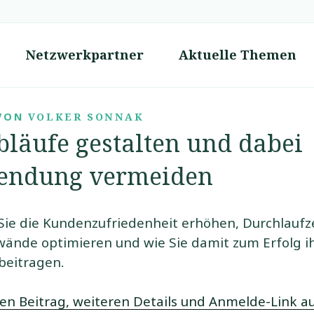
ive Wirtschaftsentwicklung in Ostfriesland
Netzwerkpartner
Aktuelle Themen
HT
VON
VOLKER SONNAK
bläufe gestalten und dabei
endung vermeiden
 Sie die Kundenzufriedenheit erhöhen, Durchlaufz
wände optimieren und wie Sie damit zum Erfolg i
eitragen.
en Beitrag, weiteren Details und Anmelde-Link au