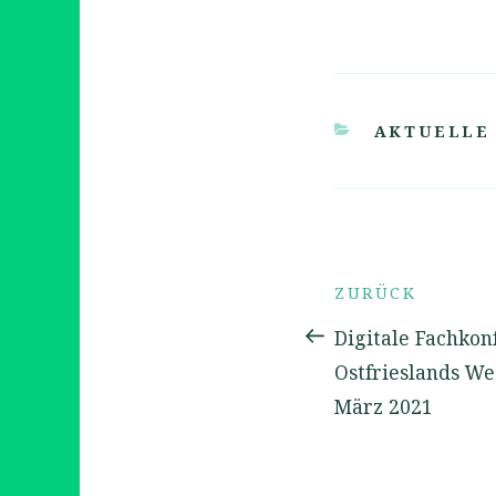
KATEGORIE
AKTUELLE
Beitrags-
Vorheriger
ZURÜCK
Navigation
Beitrag
Digitale Fachkon
Ostfrieslands We
März 2021