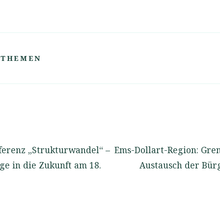
N
 THEMEN
ferenz „Strukturwandel“ –
Ems-Dollart-Region: Gre
ge in die Zukunft am 18.
Austausch der Bür