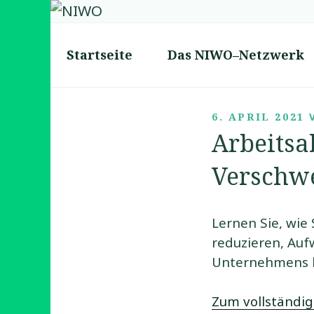
Zum
Inhalt
NIWO
springen
Netzwerk f�r innovat
Startseite
Das NIWO–Netzwerk
VERÖFFENTLIC
6. APRIL 2021
AM
Arbeitsa
Verschw
Lernen Sie, wie
reduzieren, Auf
Unternehmens b
Zum vollständig