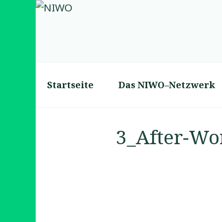
Zum
Inhalt
NIWO
springen
Netzwerk f�r innovat
Startseite
Das NIWO–Netzwerk
3_After-Wo