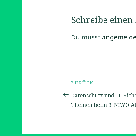
Schreibe eine
Du musst
angemelde
Beitrags-
Vorheriger
ZURÜCK
Navigation
Beitrag
Datenschutz und IT-Sich
Themen beim 3. NIWO Af