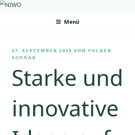
Zum
NIWO
Netzwerk f�r innovative Wirtschaftsentwicklung in
Inhalt
Ostfriesland
Menü
springen
VERÖFFENTLICHT
27. SEPTEMBER 2018
VON
VOLKER
AM
SONNAK
Starke und
innovative