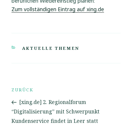
beruflichen Wiedereinstieg planen:
Zum vollständigen Eintrag auf xing.de
KATEGORIEN
AKTUELLE THEMEN
Beitrags-
Vorheriger
ZURÜCK
Beitrag
[xing.de] 2. Regionalforum
Navigation
“Digitalisierung” mit Schwerpunkt
Kundenservice findet in Leer statt