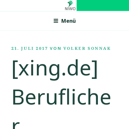
Zum
NIWO
Netzwerk f�r innovative Wirtschaftsentwicklung in
Inhalt
Ostfriesland
Menü
springen
VERÖFFENTLICHT
21. JULI 2017
VON
VOLKER SONNAK
AM
[xing.de]
Berufliche
r